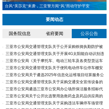
台风“美莎克”来袭，三亚警方闻“风”而动守护平安
要闻动态
国务院信息
省府要闻
公示公告
三亚市公安局交通管理支队关于公开采购铁骑执勤防护被
•
三亚市公安局交通管理支队关于开展4G太阳能自动识别违
•
装的...
三亚市公安局《关于摩托车、电动三轮车及各类型货运车
•
停抓...
三亚市公安局交通管理支队关于便民电动停车位停车棚安
•
辆道...
三亚市公安局关于遴选2025年信息化运维项目结算服务公
•
装项...
三亚市公安局交通管理支队关于采购交通安全宣传设备的
•
司公...
三亚市公安局遴选三亚市公安局办公场所保洁服务招标代
•
公告
三亚市公安局关于公开比选警用急救药盒及药品供应商的
•
理机...
三亚市公安局交通管理支队关于采购违法车辆停车场管理
•
公告