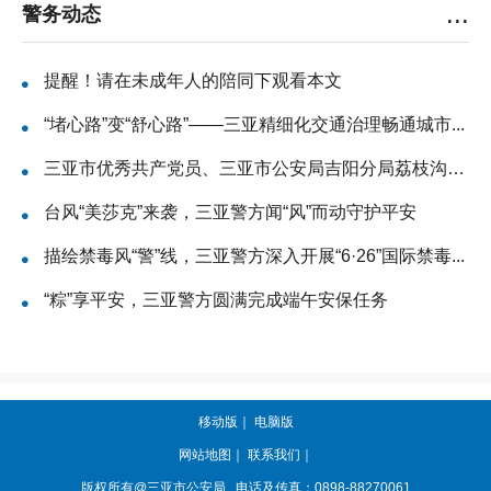
...
警务动态
提醒！请在未成年人的陪同下观看本文
“堵心路”变“舒心路”——三亚精细化交通治理畅通城市...
三亚市优秀共产党员、三亚市公安局吉阳分局荔枝沟派出所...
台风“美莎克”来袭，三亚警方闻“风”而动守护平安
描绘禁毒风“警”线，三亚警方深入开展“6·26”国际禁毒...
“粽”享平安，三亚警方圆满完成端午安保任务
移动版
｜
电脑版
网站地图
｜
联系我们
｜
版权所有@三亚
市公安局
电话及传真：0898-88270061