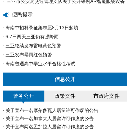
三亚市公安局交通管理支队关于公开采购AR智能眼镜设备
•
系统...
的公...
便民提示
·
海南中招补录征集志愿8月13日起填...
·
6-7日两天三亚仍有强降雨
·
三亚继续发布雷电黄色预警
·
三亚发布暴雨红色预警
·
海南普通高中学业水平合格性考试...
·
8月5日至7日三亚将迎来持续性强降...
信息公开
·
三亚市防灾减灾救灾和安全生产委...
·
海南高招高职（专科）批30日起填...
警务公开
政策文件
市政府文件
·
海南中招二次志愿填报29日12时截...
·
三亚市2026年秋季中小学转学线上...
·
关于宣布一名摩尔多瓦人居留许可作废的公告
·
海南高招本科普通批投档分数线划...
·
关于宣布一名加拿大人居留许可作废的公告
·
·
演唱会期间 体育中心周边道路实施...
关于宣布两名孟加拉人居留许可作废的公告