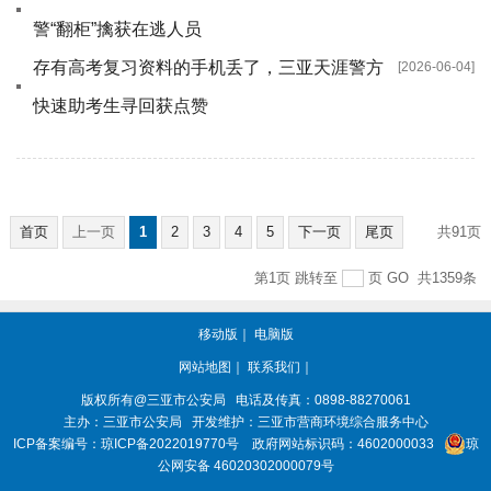
警“翻柜”擒获在逃人员
存有高考复习资料的手机丢了，三亚天涯警方
[2026-06-04]
快速助考生寻回获点赞
首页
上一页
1
2
3
4
5
下一页
尾页
共91页
第1页
跳转至
页
GO
共1359条
移动版
｜
电脑版
网站地图
｜
联系我们
｜
版权所有@三亚
市公安局
电话及传真：0898-88270061
主办：三亚
市公安局
开发维护：三亚市营商环境综合服务中心
ICP备案编号：
琼ICP备2022019770号
政府网站标识码：
4602000033
琼
公网安备 46020302000079号