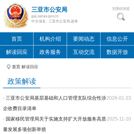
三亚市公安局
无障碍浏览
gaj.sanya.gov.cn
中文域名 : 三亚市公安局.政务
首页
机构介绍
要闻动态
信息公开
解读回应
政务服务
互动交流
数据开放
首页
解读回应
政策解读
·
三亚市公安局基层基础和人口管理支队综合性涉
2026-01-23
企收费目录清单
·
国家移民管理局关于实施支持扩大开放服务高质
2025-11-10
量发展多项创新举措