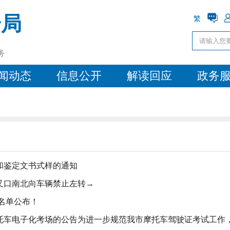
安局
繁
务
闻动态
信息公开
解读回应
政务
和鉴定文书式样的通知
叉口南北向车辆禁止左转→
员名单公布！
车电子化考场的公告为进一步规范我市摩托车驾驶证考试工作，根