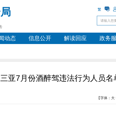
安局
繁
务
闻动态
信息公开
解读回应
政务
人！三亚7月份酒醉驾违法行为人员名
【字体：
大