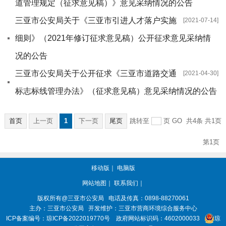
道管理规定（征求意见稿）》意见采纳情况的公告
三亚市公安局关于《三亚市引进人才落户实施
[2021-07-14]
细则》（2021年修订征求意见稿）公开征求意见采纳情
况的公告
三亚市公安局关于公开征求《三亚市道路交通
[2021-04-30]
标志标线管理办法》（征求意见稿）意见采纳情况的公告
首页
上一页
1
下一页
尾页
跳转至
页
GO
共4条
共1页
第1页
移动版
｜
电脑版
网站地图
｜
联系我们
｜
版权所有@三亚
市公安局
电话及传真：0898-88270061
主办：三亚
市公安局
开发维护：三亚市营商环境综合服务中心
ICP备案编号：
琼ICP备2022019770号
政府网站标识码：
4602000033
琼