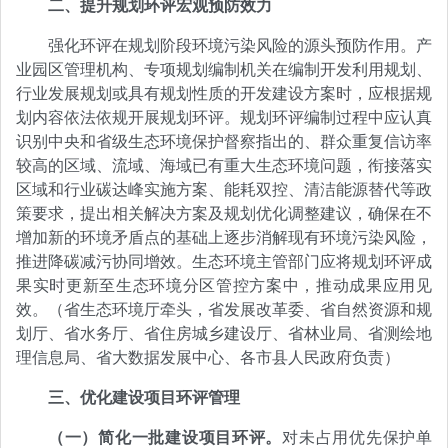
二、提升规划环评宏观预防效力
强化环评在规划阶段环境污染风险的源头预防作用。产
业园区管理机构、专项规划编制机关在编制开发利用规划、
行业发展规划或具有规划性质的开发建设方案时，应根据规
划内容依法依规开展规划环评。规划环评编制过程中应认真
识别中央和省级生态环境保护督察指出的、群众重复信访率
较高的区域、流域、海域已有重大生态环境问题，衔接落实
区域和行业碳达峰实施方案、能耗双控、清洁能源替代等政
策要求，提出相关解决方案及规划优化调整建议，确保在不
增加新的环境矛盾点的基础上逐步消解现有环境污染风险，
推进降碳减污协同增效。生态环境主管部门应将规划环评成
果实时更新至生态环境分区管控方案中，推动成果应用见
效。（省生态环境厅牵头，省发展改革委、省自然资源和规
划厅、省水务厅、省住房城乡建设厅、省林业局、省测绘地
理信息局、省大数据发展中心、各市县人民政府负责）
三、优化建设项目环评管理
（一）简化一批建设项目环评。
对未占用优先保护单