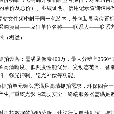
报价明细（需明确分项
品牌型号
报价，对应
14
备的单价及总价）、业绩证明、信用记录查询结果
提交文件须密封于同一包装内，外包装显著位置
采购项目
——应征单位名称——联系人——联系方
求（概述）
抓拍设备：需满足像素400万，最大分辨率2560*
备高清晰度、低照度性能优异、宽动态范围、智
抖、强光抑制、逆光补偿等功能。
00万抓拍单元镜头需满足高清抓拍需求，环保四合
产生严重眩光影响驾驶安全；终端服务器需满
足
支持对抓拍数据的智能分析、违法行为自动判定，与