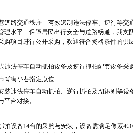
巷道路交通秩序，有效遏制违法停车、逆行等交
管理水平，保障居民出行安全与道路畅通，
我支
采购项目
进行公开采购
，
欢迎符合资格条件的供
式违法停车自动抓拍设备及逆行抓拍配套设备采
市
背街小巷指定点位
安装
违法停车自动抓拍
、逆行抓拍
及
AI识别
等
设
与平台对接
。
动抓拍设备14台的采购与安装，设备需满足像素40