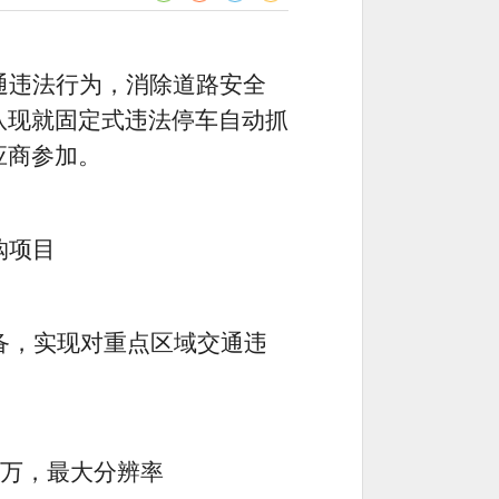
通违法行为，消除道路安全
队
现
就
固定式违法停车自动抓
应商参加
。
购项目
备，实现对
重点区域交通违
0万，最大分辨率