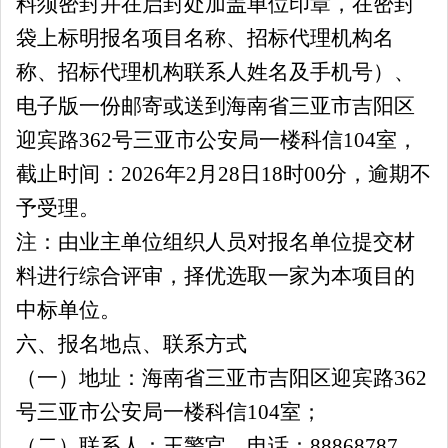
料
须密封并在启封处加盖单位印章，在密封
袋上标明
报名项目名称、
招标代理机构名
称、招标代理机构联系人姓名及手机号）、
电子版一份邮寄或送到海南省三亚市吉阳区
迎宾路
362号三亚市公安局一楼科信10
4
室，
截止时间：
202
6
年
2
月
28
日
18时00分，逾期不
予受理。
注：由业主单位组织人员对报名单位提交材
料进行综合评审，择优选取一家为本项目的
中标单位。
六、报名地点、联系方式
（一）地址：海南省三亚市吉阳区迎宾路
362
号三亚市公安局一楼科信104室
；
（二）联系人：
王
警官，电话：
88868787。