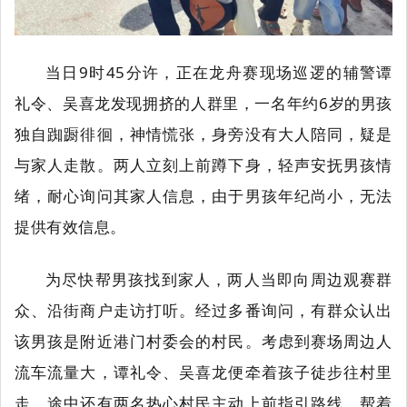
当日9时45分许，正在龙舟赛现场巡逻的
辅警谭
礼令、吴喜龙
发现拥挤的人群里，
一名年约6岁的男孩
独自踟蹰徘徊，神情慌张，身旁没有大人陪同，疑是
与家人走散。两人立刻上前蹲下身，轻声安抚男孩情
绪，耐心询问其家人信息，由于男孩年纪尚小，无法
提供有效信息。
为尽快帮男孩找到家人，两人当即向周边观赛群
众、沿街商户走访打听。经过多番询问，有群众认出
该男孩是附近港门村委会的村民。考虑到赛场周边人
流车流量大，谭礼令、吴喜龙便牵着孩子徒步往村里
走，途中还有两名热心村民主动上前指引路线，帮着