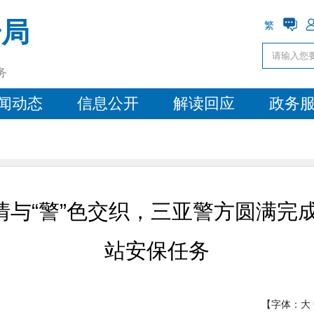
安局
繁
务
闻动态
信息公开
解读回应
政务
与“警”色交织，三亚警方圆满完
站安保任务
【字体：
大