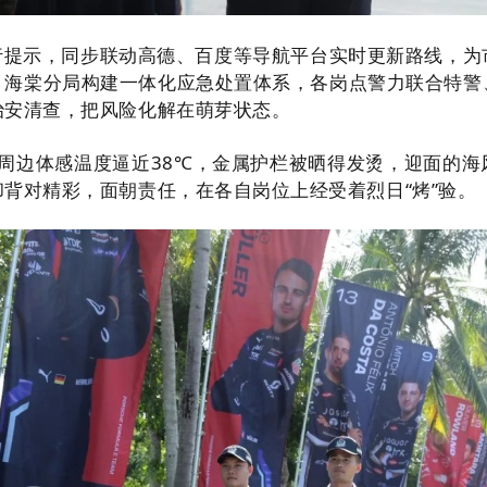
行提示，同步联动高德、百度等导航平台实时更新路线，为
；海棠分局构建一体化应急处置体系，各岗点警力联合特警
治安清查，把风险化解在萌芽状态。
周边体感温度逼近38℃，金属护栏被晒得发烫，迎面的
背对精彩，面朝责任，在各自岗位上经受着烈日“烤”验。