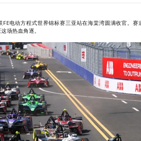
际汽联FE电动方程式世界锦标赛三亚站在海棠湾圆满收官。
证这场热血角逐。