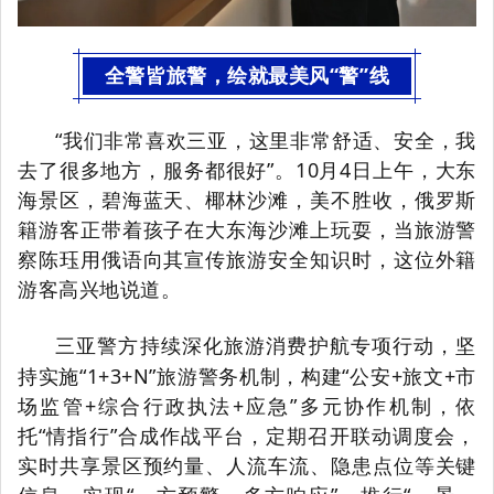
全警皆旅警，绘就最美风“警”线
“我们非常喜欢三亚，这里非常舒适、安全，我
去了很多地方，服务都很好”。10月4日上午，大东
海景区，碧海蓝天、椰林沙滩，美不胜收，俄罗斯
籍游客正带着孩子在大东海沙滩上玩耍，当旅游警
察陈珏用俄语向其宣传旅游安全知识时，这位外籍
游客高兴地说道。
，坚
三亚警方持续
深化
旅游消费护航
专项
行动
持实施“1+3+N”旅游警务机制，构建“公安+旅文+市
场监管+综合行政执法+应急”多元协作机制，依
托“情指行”合成作战平台，定期召开联动调度会，
实时共享景区预约量、人流车流、隐患点位等关键