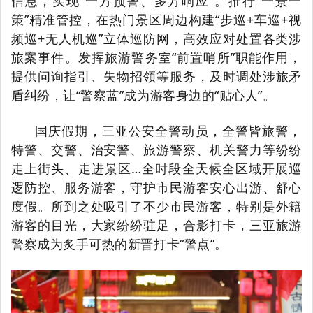
信息，
实现“一方预警、多方响应”。推行“一景一
策”精准管控，在热门景区周边构建“步巡+车巡+视
频巡+无人机巡”立体巡防网，高效应对处置各类涉
旅案事件。发挥旅游警务室“前置哨所”职能作用，
提供问询指引、失物招领等服务，及时调处涉旅矛
盾纠纷，让“警察蓝”成为游客身边的“贴心人”。
国庆假期，三亚公安全警动员，全警皆旅警，
特警、交警、治安警、旅游警察、机关警力等纷纷
走上街头、走进景区…全时段全天候全区域开展巡
逻防控、服务游客，守护市民游客安心出游、舒心
度假。所到之处吸引了不少市民游客，特别是外籍
游客的目光，大家纷纷驻足，合影打卡，三亚旅游
警察成为炙手可热的新晋打卡“警点”。