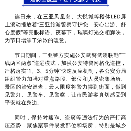
连日来，在三亚凤凰岛、大悦城等楼体LED屏
上滚动播放着“三亚旅游警察守护您，安心出游、舒
心度假”等亮眼标语。夜幕下，璀璨灯光交相辉映，
为节日增添了浓浓的暖意。
节日期间，三亚警方实施公安武警武装联勤“三
线两区两点”巡逻模式，加强公安特警网格化巡控，
严格落实“1、3、5分钟”快速反应机制，各公安分局
组织警力加强对重点路段、部位和人员密集场
、
所
景区的治安巡查，最大限度将警力摆到街面，做到
见警灯、见警车、见警察，让市民游客真切感受到
平安就在身边。
同时，保持对赌诈、盗窃等违法行为的严打高
压态势，聚焦案事件易发部位和场所，特别是城乡