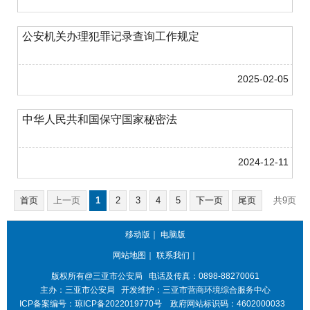
公安机关办理犯罪记录查询工作规定
2025-02-05
中华人民共和国保守国家秘密法
2024-12-11
首页
上一页
1
2
3
4
5
下一页
尾页
共9页
第1页
跳转至
页
GO
共132条
移动版
｜
电脑版
网站地图
｜
联系我们
｜
版权所有@三亚
市公安局
电话及传真：0898-88270061
主办：三亚
市公安局
开发维护：三亚市营商环境综合服务中心
ICP备案编号：
琼ICP备2022019770号
政府网站标识码：
4602000033