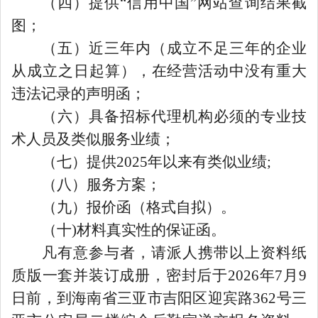
（四）提供
“信用中国”网站查询结果截
图；
（五）近三年内（成立不足三年的企业
从成立之日起算），在经营活动中没有重大
违法记录的声明函；
（六）
具备招标代理机构必须的专业技
术人员及类似服务业绩；
（七）提供
2025年以来有类似业绩;
（
八
）服务方案
；
（九）报价函（格式自拟）。
（十
)材料真实性的保证函。
凡有意参与者，请
派人
携带以上资料纸
质版一套并装订成册，密封后于
2026年
7
月
9
日前，
到海南省
三亚市吉阳区迎宾路
362号三