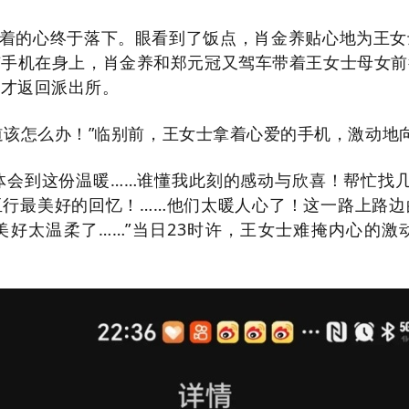
着的心终于落下。眼看到了饭点，肖金养贴心地为王女
有手机在身上，肖金养和郑元冠又驾车带着王女士母女前
方才返回派出所。
道该怎么办！”临别前，王女士拿着心爱的手机，激动地
体会到这份温暖……谁懂我此刻的感动与欣喜！帮忙找
亚行最美好的回忆！……他们太暖人心了！这一路上路边
美好太温柔了……”当日23时许，王女士难掩内心的激
。