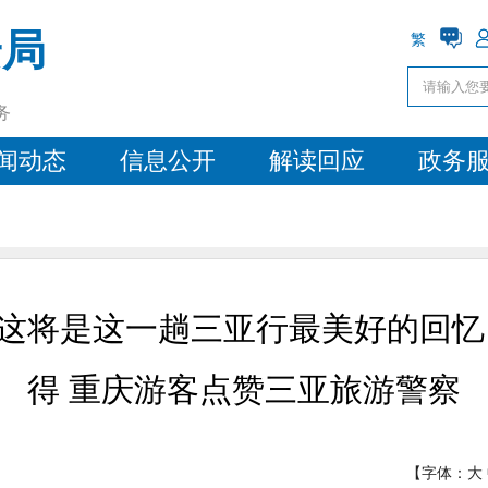
安局
繁
务
闻动态
信息公开
解读回应
政务
这将是这一趟三亚行最美好的回忆
得 重庆游客点赞三亚旅游警察
【字体：
大